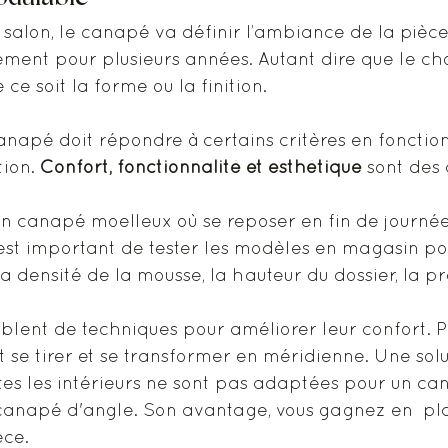
salon, le canapé va définir l’ambiance de la pièce. 
ement pour plusieurs années. Autant dire que le cho
 ce soit la forme ou la finition. 
canapé doit répondre à certains critères en fonction
ion. 
Confort, fonctionnalité et esthétique
 sont des 
n canapé moelleux où se reposer en fin de journée
l est important de tester les modèles en magasin po
la densité de la mousse, la hauteur du dossier, la pro
lent de techniques pour améliorer leur confort. Po
t se tirer et se transformer en méridienne. Une solu
tes les intérieurs ne sont pas adaptées pour un ca
canapé d'angle. Son avantage, vous gagnez en  pl
èce.