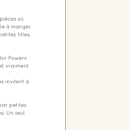
pièces où 
lle à manger, 
tites filles. 
olor Power» 
est vraiment 
 invitent à 
par petites 
s. Un seul 