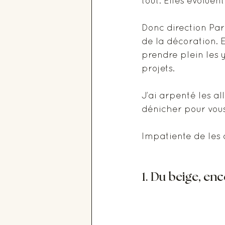
tout. Elles évoluent
Donc direction Par
de la décoration. E
prendre plein les y
projets. 
J’ai arpenté les al
dénicher pour vous
Impatiente de les 
1. Du beige, en