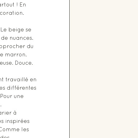
rtout ! En 
coration.
 Le beige se 
 de nuances. 
approcher du 
le marron. 
euse. Douce.
t travaillé en 
s différentes 
 Pour une 
.
arier à 
es inspirées 
. Comme les 