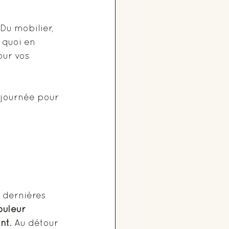
 Du mobilier, 
 quoi en 
our vos 
e journée pour 
 dernières 
ouleur 
nt
. Au détour 