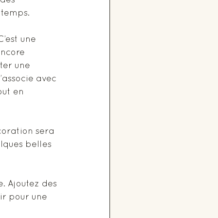
 des 
 temps. 
 C’est une 
encore 
ter une 
s’associe avec 
out en 
coration sera 
lques belles 
. Ajoutez des 
ir pour une 