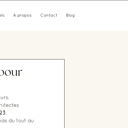
els
À propos
Contact
Blog
 pour
urs. 
hitectes 
23
. 
as du tout au 