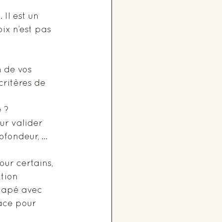
Il est un 
ix n’est pas 
 de vos 
critères de 
 ?
ur valider 
fondeur, ... 
ur certains, 
tion 
napé avec 
ace pour 